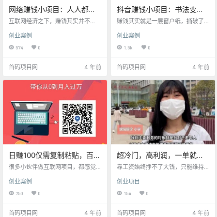
网络赚钱小项目：人人都可
抖音赚钱小项目：书法变现
操作的抖音方案馆，如何躺
技巧分享
互联网经济之下，赚钱其实并不
赚钱其实就是一层窗户纸，捅破了
赚变现？
难，只要找准一个领域，坚持去
你就能赚到钱了，但是很多人一辈
创业案例
创业案例
做，大概率也能成功，这是个流量
子都捅不开，悟不透……因为没有一
的时代，要学会主动出击，找流
双善于发现商机的眼光！其实赚钱
574
0
1.5k
0
量，因为主动找流量，变现速度会
无非就是学习、复制、创新、规
更快！就算是小众领域，只要坚
模：学习：学习足够多的案例信
首码项目网
4 年前
首码项目网
4 年前
持，也可以让一部分人赚得盆满钵
息；复制：将底层逻辑为我所用；
满的，今天，首码推为大家介绍一
创新：取其精华，去其糟粕；规
个小项目，抖音文案馆，这是一个
模：抓住机会，无限放大。找到自
超级简单且容易变现的抖音小项
己最擅长的领域，然后研究你的同
目，具体如何操作？一起来看看
行，同行就是最好的老师，找十个
吧！抖音文案馆项目操作是比较简
对标账号，研究他们如何运营账
单的，并没有什么技术含量，但贵
号，并且自己不断的尝试、摸索，
在坚持，这个项目有不少…
总结出自己的一套…
日赚100仅需复制粘贴，百度
超冷门，高利润，一单就挣
经验赚钱小项目
300元！
很多小伙伴做互联网项目，都感觉
靠工资始终挣不了大钱，只能维持
有难度，技术门槛、经验积累、有
温饱，很多人心里越来越明白这个
创业案例
创业项目
些周期长，这些都不适合新手，刚
道理。 对于普通人来说，工作要
做几天不到收益就放弃了，对自信
做，副业也要抓。这样两条腿走
750
0
154
0
心很有打击。所以也不建议新手操
路，才会永久稳当。 那么什么才是
作太有难度的项目，做一些简单项
我们值得做的兼职呢？ 大多数人觉
首码项目网
4 年前
首码项目网
4 年前
目，别管收益高低，做一个成一
得自己没有擅长的技能，其实恰恰