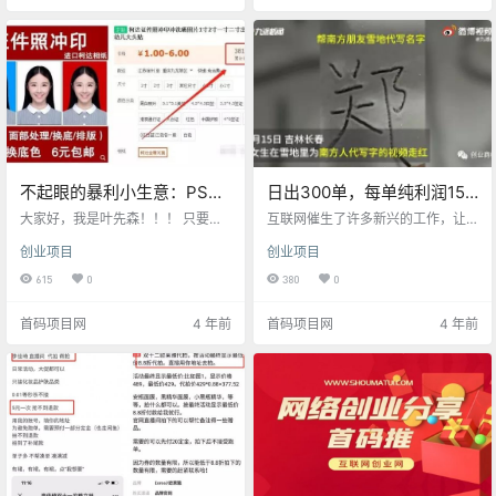
个，然后再慢慢选择门槛的项目。
相反，只是你没有认识到自己的技
今天就给大家分享一个日赚百元的
能，每个人都有优秀的一面。 比如
小项目，发百度经验赚钱。 百度经
你表达能力强，你可以试试声情并
验是百度旗下的重要平台，我们可
茂地录下自己的声音，喜欢的听者
以在上面分享知识与经验获得佣
就会成为你的粉丝，给你带来收
金。 那么如何注册百度经验? 1.打开
入。 再比如你的学习能力强，那你
百度…
就可以…
不起眼的暴利小生意：PS证
日出300单，每单纯利润15
件照，月入10000+不是梦！
元，绝对暴利而且冷门！
大家好，我是叶先森！！！ 只要有
互联网催生了许多新兴的工作，让
一技之长，在互联网上其实挣钱并
很多人有了新饭碗。 但是有一种工
创业项目
创业项目
不难， 许多项目其实都是可以举一
作，如果你没有接触过，永远也想
返三的， 项目是死的，但人是活
不到，竟然还有这种操作？ 这不，
615
0
380
0
的， 只要读懂思路，懂得如何变
继代喝奶茶、代堆雪人、代喂猫之
通，掌握如何资源整合， 任何项目
后，这个冬天“雪地代写”又登上了各
首码项目网
4 年前
首码项目网
4 年前
都是相通的。 今天，叶先森为大家
大社交平台热搜榜。 最近吉林长
介绍一个项目： PS证件照， 可别小
春，一段女生在雪地里为南方朋友
看这个项目，操作好了一个月轻松
代写字的视频走红。 视频显示，一
收入10000+， 快来了解下
女子用木棍在雪地上写着一个人的
吧！！！ 通常一般证件照要求正
名字，女子称：“代南方朋友雪地写
装，不同证件上的尺寸也有不同的
字，十元一个，概不讲价。” 据写字
要求，对于背景颜色也有不同…
女子介绍，从11月10号…