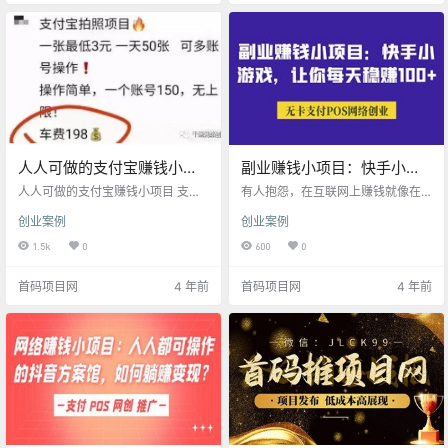
套拉新的方法适用于很多其它的AP
且适合年前年后做的小项目，火车
P，也就是说，你学会了这套方法，
票赚佣金。 一、 项目简介 这是一个
即使虎牙拉新的活动结束了，其它
同城旅游的项目，并且是属于很多
同类型的APP依然可以做。 目前虎
人也会用到的一个项目。 9.9购买直
牙拉新一部手机就可以操作，拉新
接抵扣25块钱的火车票代金券。 只
一个人奖励是13-20…
要有用户购买我们就…
人人可做的支付宝赚钱小项
副业赚钱小项目：快手小游
目
戏，让你每天稳赚100+
人人可做的支付宝赚钱小项目 支付
有人抱怨，在互联网上赚钱就像在
宝里有许多兼职小任务，通过简单
大海捞针，从众多的产品中选择有
创业案例
创业案例
操作就能获取佣金，人人都可以参
需求的产品很难，选择有需求但竞
与，只不过许多人不知道，而被有
争小的产品更是难上加难，不少小
1.5k
0
600
0
心人稍微包装后，就做成了收费的
伙伴们缺少的，不是赚钱的技术，
项目。比如今天说的这个支付宝拍
而是赚钱的思维，只要锁定自己的
首码项目网
4 年前
首码项目网
4 年前
照项目： 项目其实很简单，完全就
卖点，长期把一件事情干好，往死
是信息差，自己摸索一会就能搞明
里干，就一定可以成功！今天首码
白。 先说项目原理： 支付宝定期对
推为小伙伴们介绍一个特别适合新
线下的门店进行巡检，以确认商户
手小白、上班族、宝妈们的项目，
的真实性，我们接单后，按要求拍
零门槛，易上手，这个项目就是快
照完成任务，即可获得佣金。 操作
手小游戏！ 项目前景关于该项目前
流程： 1、打开支付宝，搜“友…
景如何，大家可以看看周榜，做的
好的达人…