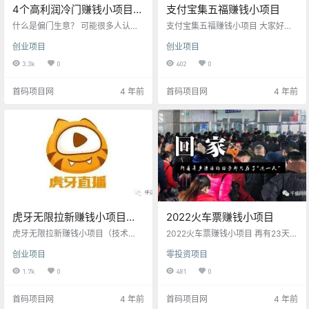
4个高利润冷门赚钱小项目，
支付宝集五福赚钱小项目
无本钱一天挣300-500元
什么是偏门生意？ 可能很多人认为
支付宝集五福赚钱小项目 大家好，
（干货收藏）
那些违法或者是钻法律空子的项目
再有12天就过年了，每年一度的支
创业项目
创业项目
就是偏门生意，其实不是这样的，
付宝集五福赚钱红包活动开始了，
偏门生意一般就是指的非正当的项
每年这个时候，朋友圈全是晒支付
3.3k
0
402
0
目，或者说是很冷门的项目。 在古
宝五福图的，2022年是支付宝集五
代戏班、风水师等都属于偏门生
福的第六年了，今年的模式和之前
首码项目网
4 年前
首码项目网
4 年前
意，而发展到现在，偏门行业的范
也差不多，主要是通过扫福字、写
围也在不断扩大，我认为只要是少
福字、森林巡逻、捐蛋、摇一摇等
有人做，或者不稳定，不被所有人
方式来获得福字。 集齐五福的朋
看好的项目，都可以被认为是偏门
友，可以在除夕夜瓜分5亿红包，通
生意。 01 拉新项目 熟悉咱们创业商
常是几块钱。到目前为止，已经有
机公众号的老友应该知道，之前我
很多人集齐了。不过和往年一样，
们其实有多次介绍过关于拉新赚钱…
很多人也总会有那么1,2个福很…
虎牙无限拉新赚钱小项目
2022火车票赚钱小项目
（技术篇），一单利润13-
虎牙无限拉新赚钱小项目（技术
2022火车票赚钱小项目 再有23天就
20，一部手机即可操作
篇），一单利润13-20，一部手机即
要过年了，辛苦一年的人们都要回
创业项目
零投资项目
可操作 大家好，今天给大家分享一
家了，春运高峰就要到了。年的脚
期福利课程：虎牙拉新赚钱项目。
步越来越近，很多人已经无心工作
1.7k
0
481
0
虎牙拉新是今年1月份推出来的，目
了，太麻烦的，或者周期长的项
前官方的活动是1个月，但是我感觉
目，也不会有人关注了。今天就给
首码项目网
4 年前
首码项目网
4 年前
后面活动应该还是会延期，并且这
大家分享个简单的，见效快的，并