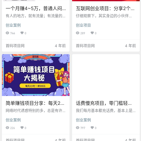
一个月赚4~5万，普通人闷
互联网创业项目：分享2个网
声发财的小生意，利润可
络赚钱的小技巧，助你月增
有人的地方，就有流量；有流量的
仔细观察下，其实身边的小伙伴
观！
地方，就有生意。 从李佳琦等头部
收入2000+
们，并不是个个都“胸怀大志”，一定
创业案例
创业项目
带货主播走向台前，到各地官员、
要月入过万，十万……心中所求也不
企业CEO纷纷入局，再到淘宝、抖
过就是，每个月，多收入那么二、
744
0
289
0
音等几大平台加码炒热，直播带货
三千，让手头更宽裕些而已！这才
的这把火一直烧到了现在。 站在风
是真正草根大众真实心态，他们没
首码项目网
4 年前
首码项目网
4 年前
口上的直播带货，很显然已经成为2
有那么自律，对某件事情也没有那
1世纪最为赚钱的生意之一了。这时
么关注，思维也并不怎么敏捷，人
候，大家对于“铲子”的需求也急剧上
生所求无非就是，空闲之余，手里
升。 教你做抖音的人，教你直播带
有一个小项目，自己能够驾驭的一
货的人反而成了直播淘金热里最大
个小项目，每天花个2小时，也不影
的赢家，以此赚取千万财富的人不
响自己的正常生活，就能增加收入
知凡几。于普通人而言，这…
二、三千，让自己生活的稍微轻松
点，…
简单赚钱项目分享：每天2小
话费慢充项目，零门槛轻松
时一单收入500元，赚钱其
月入3000+
网络时代诱惑特别的多，总是有许
我们每月基本都充话费，基本上是
实并不难！！！
多意外让我们无法专注地干某一件
原价或最多也就优惠个几毛钱，很
创业案例
创业案例
事情：本想好好学习下，却被明星
少有什么折扣，而慢充的优点便是
的八卦吸引，一不小心就点了进
优惠大，不好的一点是充值慢，一
226
0
797
0
去，醒过神，2个小时没了；本想在
般72小时之内充值完成。 这个话费
抖音上传一个视频，结果却刷了一
慢充活动，三大运营商都有经常做
首码项目网
4 年前
首码项目网
4 年前
个小时的视频；本想去淘宝上淘点
的活动，有的是和一些平台合作做