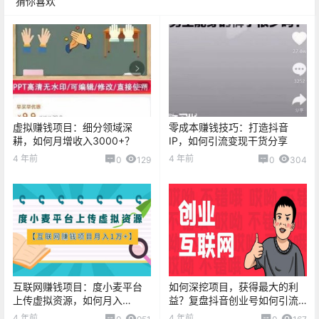
猜你喜欢
虚拟赚钱项目：细分领域深
零成本赚钱技巧：打造抖音
耕，如何月增收入3000+？
IP，如何引流变现干货分享
4 年前
4 年前
0
129
0
304
互联网赚钱项目：度小麦平台
如何深挖项目，获得最大的利
上传虚拟资源，如何月入
益？复盘抖音创业号如何引流
10000+？
变现
4 年前
4 年前