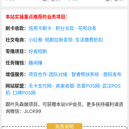
0
951
0
167
本站实操重点推荐的业务项目：
刷卡收款：
信用卡刷卡
·
积分兑现
·
花呗白条
社交电商：
小红卷
·
短剧拉新变现
·
生活缴费折扣
零撸项目：
好省短剧
任务赚钱：
趣闲赚
增值服务：
项目合作-团队对接
·
智睿帮扶系统
·
首码发布
网站联盟：
无卡支付网
·
商家收银
·
吾爱POS网
·
武汉POS
机
·
口碑POS网
跟叶先森做项目，可获赠本站VIP会员，更多扶持福利请咨
询微信：JLCK99
免责说明