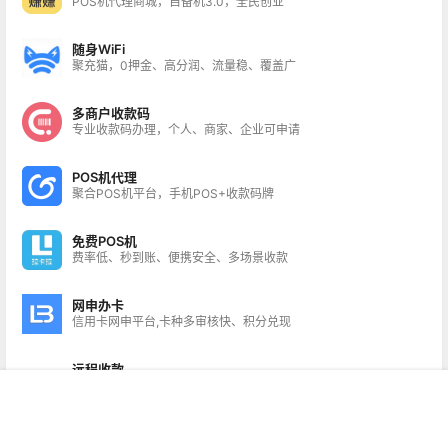
POS机代理商城，自备机3.0，全民创业
随身WiFi
聚充猫，0押金、高分润、流量稳、覆盖广
多商户收款码
专业收款码办理，个人、商家、企业可申请
POS机代理
聚合POS机平台，手机POS+收款码牌
免费POS机
费率低、秒到账、便携安全、多场景收款
网申办卡
信用卡网申平台,卡种多审核快、积分兑现
远程收款
掌客多商服通，远程线上异地收款产品开通
首页
菜单
VIP
项目
搜索
我的