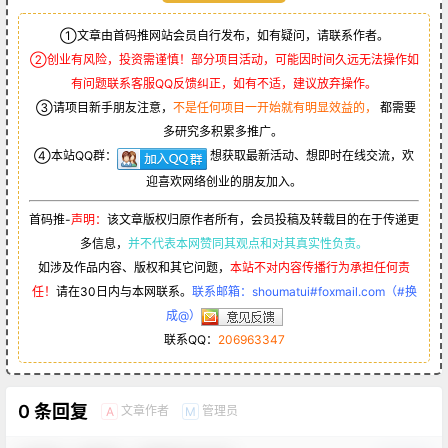
①文章由首码推网站会员自行发布，如有疑问，请联系作者。
②创业有风险，投资需谨慎！部分项目活动，可能因时间久远无法操作如
有问题联系客服QQ反馈纠正，如有不适，建议放弃操作。
③请项目新手朋友注意，
不是任何项目一开始就有明显效益的，
都需要
多研究多积累多推广。
④本站QQ群：
想获取最新活动、想即时在线交流，欢
迎喜欢网络创业的朋友加入。
首码推-
声明：
该文章版权归原作者所有，会员投稿及转载目的在于传递更
多信息，
并不代表本网赞同其观点和对其真实性负责。
如涉及作品内容、版权和其它问题，
本站不对内容传播行为承担任何责
任！
请在30日内与本网联系。
联系邮箱：shoumatui#foxmail.com（#换
成@）
联系QQ：
206963347
0 条回复
文章作者
管理员
A
M