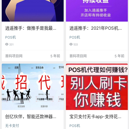
逍遥推手：做推手是我最正
逍遥推手：2021年POS机代
确的选择
理联盟平台推荐
POS机
POS机
331
533
首码项目网
5 年前
首码项目网
5 年前
创亿伙伴，智能还款神器，
宝贝支付无卡app-支持花呗
解放双手
收款
无卡支付
POS机