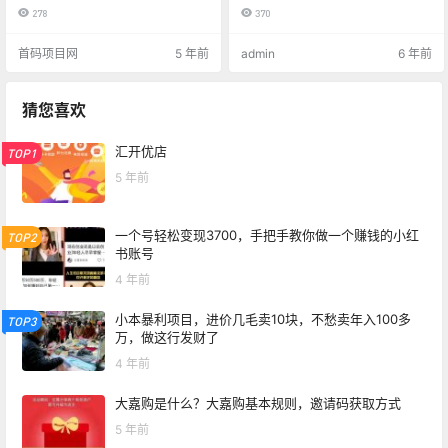
278
370
首码项目网
5 年前
admin
6 年前
猜您喜欢
汇开优店
TOP1
5 年前
一个号轻松变现3700，手把手教你做一个赚钱的小红
TOP2
书账号
4 年前
小本暴利项目，进价几毛卖10块，不愁卖年入100多
TOP3
万，做这行发财了
4 年前
大嘉购是什么？大嘉购基本规则，邀请码获取方式
5 年前