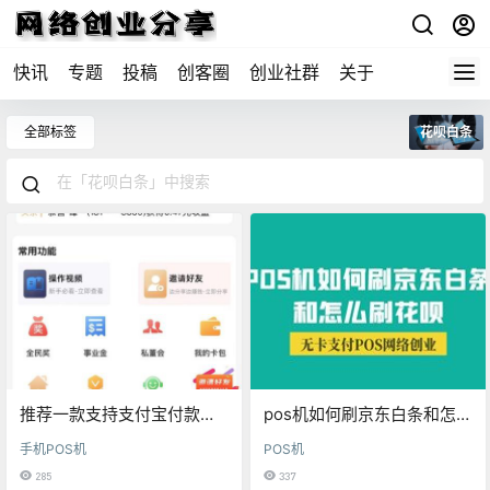
快讯
专题
投稿
创客圈
创业社群
关于
全部标签
花呗白条
推荐一款支持支付宝付款的
pos机如何刷京东白条和怎么
手机pos机，最大化满足用户
刷花呗
手机POS机
POS机
需求！（最新）
285
337