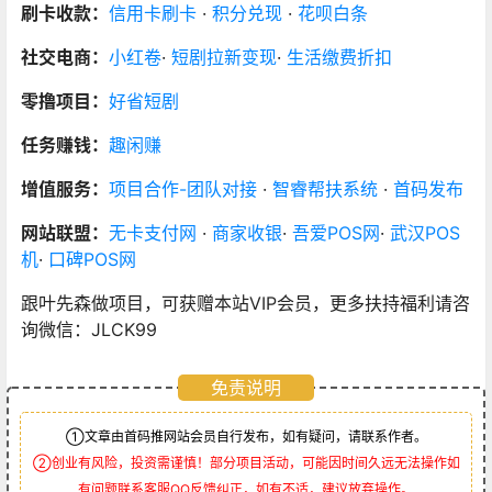
刷卡收款：
信用卡刷卡
·
积分兑现
·
花呗白条
社交电商：
小红卷
·
短剧拉新变现
·
生活缴费折扣
零撸项目：
好省短剧
任务赚钱：
趣闲赚
增值服务：
项目合作-团队对接
·
智睿帮扶系统
·
首码发布
网站联盟：
无卡支付网
·
商家收银
·
吾爱POS网
·
武汉POS
机
·
口碑POS网
跟叶先森做项目，可获赠本站VIP会员，更多扶持福利请咨
询微信：JLCK99
免责说明
①文章由首码推网站会员自行发布，如有疑问，请联系作者。
②创业有风险，投资需谨慎！部分项目活动，可能因时间久远无法操作如
有问题联系客服QQ反馈纠正，如有不适，建议放弃操作。