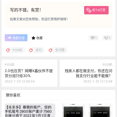
写的不错，有赏！
给TA打赏
如果文章对您有帮助，欢迎打赏喝杯咖啡！
0
0
海报分享
收藏
POS机
支付
支付圈
POS机
POS机
2.0也压货？网曝X鑫伙伴不提
残疾人都在做支付，你还在问
货分润只给30%
我支付行业能不能做？
2022-1-23 12:39:34
2022-1-25 12:12:48
猜你喜欢