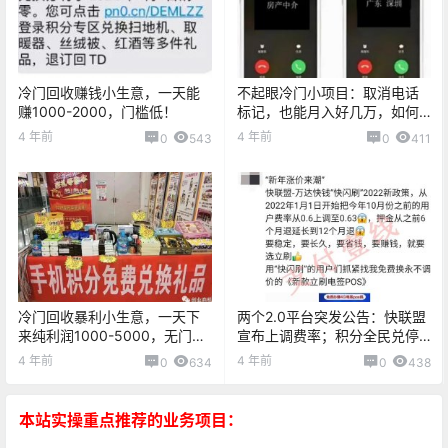
冷门回收赚钱小生意，一天能
不起眼冷门小项目：取消电话
赚1000-2000，门槛低！
标记，也能月入好几万，如何
操作？
4 年前
4 年前
0
543
0
411
冷门回收暴利小生意，一天下
两个2.0平台突发公告：快联盟
来纯利润1000-5000，无门
宣布上调费率；积分全民兑停
槛！
止运营
4 年前
4 年前
0
634
0
438
本站实操重点推荐的业务项目：