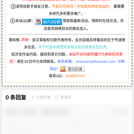
③请项目新手朋友注意，
不是任何项目一开始就有明显效益的，
都需要
多研究多积累多推广。
④本站QQ群：
想获取最新活动、想即时在线交流，欢
迎喜欢网络创业的朋友加入。
首码推-
声明：
该文章版权归原作者所有，会员投稿及转载目的在于传递更
多信息，
并不代表本网赞同其观点和对其真实性负责。
如涉及作品内容、版权和其它问题，
本站不对内容传播行为承担任何责
任！
请在30日内与本网联系。
联系邮箱：shoumatui#foxmail.com（#换
成@）
联系QQ：
206963347
0 条回复
文章作者
管理员
A
M
欢迎您，新朋友，感谢参与互动！
确认修改