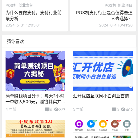
POS机
创业案例
POS机
创业项目
为什么要做支付，支付行业前
POS机支付行业是否值得普通
景分析
人去选择？
2024-5-31 12:05:01
2024-6-4 10:41:26
猜你喜欢
简单赚钱项目分享：每天2小时
汇开优店互联网小白创业首选
一单收入500元，赚钱其实并
不难！！！
4 年前
5 年前
0
227
0
402