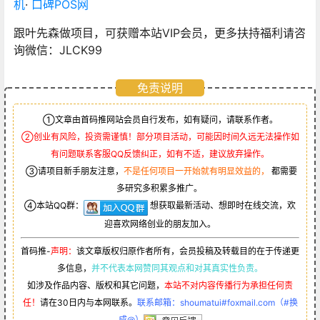
机
·
口碑POS网
跟叶先森做项目，可获赠本站VIP会员，更多扶持福利请咨
询微信：JLCK99
免责说明
①文章由首码推网站会员自行发布，如有疑问，请联系作者。
②创业有风险，投资需谨慎！部分项目活动，可能因时间久远无法操作如
有问题联系客服QQ反馈纠正，如有不适，建议放弃操作。
③请项目新手朋友注意，
不是任何项目一开始就有明显效益的，
都需要
多研究多积累多推广。
④本站QQ群：
想获取最新活动、想即时在线交流，欢
迎喜欢网络创业的朋友加入。
首码推-
声明：
该文章版权归原作者所有，会员投稿及转载目的在于传递更
多信息，
并不代表本网赞同其观点和对其真实性负责。
如涉及作品内容、版权和其它问题，
本站不对内容传播行为承担任何责
任！
请在30日内与本网联系。
联系邮箱：shoumatui#foxmail.com（#换
成@）