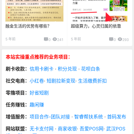
融金生活的优势有哪些？
超级算力，心灵归属的依靠
5 年前
5 年前
0
241
0
293
本站实操重点推荐的业务项目：
刷卡收款：
信用卡刷卡
·
积分兑现
·
花呗白条
社交电商：
小红卷
·
短剧拉新变现
·
生活缴费折扣
零撸项目：
好省短剧
任务赚钱：
趣闲赚
增值服务：
项目合作-团队对接
·
智睿帮扶系统
·
首码发布
网站联盟：
无卡支付网
·
商家收银
·
吾爱POS网
·
武汉POS