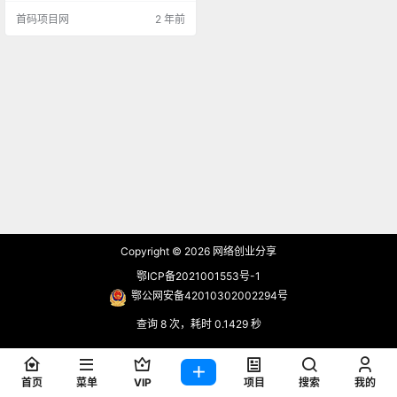
业的详细分析。 瑞升达集团2014.3.
首码项目网
2 年前
8成立 聚合吧2019.1.28成立 云汇算
2020.4.30成立（2024年在美国纳
斯达克排期上市） 深圳大趋2020.1
0.28入股 星光小贷2022.10.28入股
凭以上5点就值得你联系我深入了
解...…
Copyright © 2026
网络创业分享
鄂ICP备2021001553号-1
鄂公网安备42010302002294号
查询 8 次，耗时 0.1429 秒
首页
菜单
VIP
项目
搜索
我的