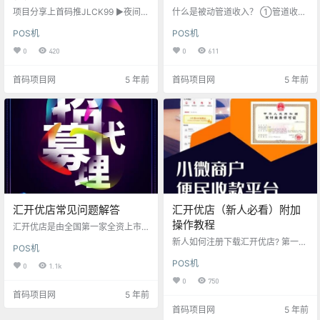
项目分享上首码推JLCK99 ▶夜间商
什么是被动管道收入？ ①管道收入
户正常，24小时秒到，为什么不加
就像供电站: 建好电站后用户一用电
POS机
POS机
入汇开优店试试，手机秒变POS
就产生电费 ②管道收入就像自来水
机！ ▶汇开优店日入过万，你还在
厂：装好水表一开水龙头就有钱收
0
420
0
611
观望吗？ ▶新产品、新机遇，去硬
③管道收入就像高速公路：修好收
件化，手机秒变POS机是个啥？ ▶
费站一路过就有钱收 ④管道收入就
首码项目网
5 年前
首码项目网
5 年前
人生不长，春秋有限，拥有一个好
像通讯公司：一打电话就有钱赚 ⑤
习惯，最幸福！ ▶用心坚持，困难
管道收入就是支付行业，交易不
就终究会有被打败的那一天！ ▶人
停，分润不止 别的行业工作停止
生不在于获得，而在于放下。 首码
了，收入也就停止了！唯独支付行
推推首码 行大道，存公心，定信
业收益一直在！ 2021年跟我们一起
念，正心态，怀揣兴梦想！共筑兴
做0投资也加入支付行业 通过一场疫
辉煌！ POS行…
情，再次证明了拥…
汇开优店常见问题解答
汇开优店（新人必看）附加
操作教程
汇开优店是由全国第一家全资上市
支付公司汇付天下（背景为第三方
新人如何注册下载汇开优店? 第一
POS机
支付第一股，代码：01806.HK）开
步：扫描推荐人的二维码海报或者
发的一款支持无卡支付快捷收款等
POS机
链接进行注册下载APP 第二步：根
0
1.1k
的便民金融服务工具，无需外接设
据提示填写手机号码、验证码、密
0
750
备，手机就是POS机，用户即可在
码然后提交注册 第三步：下载APP
首码项目网
5 年前
中国银联提供的安全技术保护和信
后登录 第四步：点击右下角"我
誉商户环境下，通过提供银行卡卡
首码项目网
5 年前
的"进入点击“实名认证”根据提示进
号、密码和银联无卡支付业务，凭