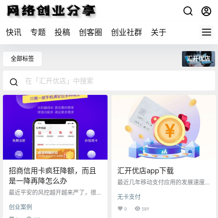
快讯
专题
投稿
创客圈
创业社群
关于
全部标签
汇开优店
招商信用卡疯狂降额，而且
汇开优店app下载
是一降再降怎么办
最近几年移动支付应用的发展速度
可以用“神速”来形容，出门不带现金
最近平安的风控越开越来严了，很
无卡支付
也已经成为了人们生活中的一种新
多人的都出现了还款后就刷不出来
习惯。在多种移动支付形式当中扫
创业案例
的情况，是不是感觉都不敢还款
0
589
码支付凭借其低廉的成本和高易用
了？那么今天就给大家分享一下，