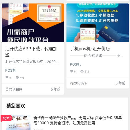
行实名认证 第五步：坚持每天分享
借互联网飞速发展实现用户端与商
赚钱 为什么一定要大家推荐10个
户端在线快捷支付、二维码支付、N
人？？？ 新用户注册即可领取VIP降
FC等智能全场景支付。鼎刷业务遍
低使用成本，推广一个用户延期一
布全国，凭借完善的风控体系…
个月，达到10个用户即可免…
汇开优店APP下载，代理加
手机pos机-汇开优店
盟
————刷卡·秒到账———— 不用
机器，不用押金，不用物流 扫码注
汇开优店持续稳定收益中... 2020年
POS机
册下载APP，手机就是POS机 自用
汇开云店APP无卡支付领航者手机
省钱方便，分享就赚钱
POS机
秒变POS机 【定位】：全能支付
0
212
+社交电商+智能金融 一、五大支付
0
496
系统 【1】无卡支付（刷自己卡）
yp2008ye
5 年前
【2】刷脸支付 【3】NFC支付（刷
首码项目网
5 年前
别人的卡，手机pos，趋势） 【4】
电签POS支付（2020年趋势，Mpo
s升级版） 【5】扫码支付（支持花
呗，金东白条支付）。 所有功能集
猜您喜欢
合在汇开优店上面，国内首创，推
广无难度，秒杀市场。 …
新伙伴一码聚合多款产品，无需采码 费率低至0.38单
TOP1
笔20000 支持全银行，注册免费使用！