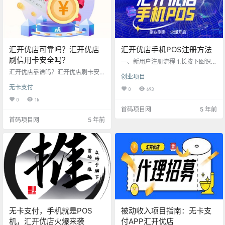
是回来…
收付款、刷脸支付等多种…
汇开优店可靠吗？汇开优店
汇开优店手机POS注册方法
刷信用卡安全吗？
一、新用户注册流程 1.长按下图识别
二维码 2.扫描识别上图二维码后，
汇开优店靠谱吗？汇开优店刷卡安
创业项目
会出现以下注册界面，请输入您的
全性吗？要搞清楚这种难题，最先
手机号，点击获取验证码，手机收
无卡支付
了解一下汇开优店是啥。 汇开优店
0
693
到验证码后请及时输入，然后点下
是一个支付款APP，适用POS机刷
0
1k
载APP. 3.下载安装完成后打开AP
信用卡、小额贷款收付款、移动收
首码项目网
5 年前
P，点我的实名认证。手机POS机就
付款、刷脸支付等业务流程实际操
可以使用了。（账号密码就是刚才
首码项目网
5 年前
作， 一个APP就可以用手机取代PO
注册时候的账号密码登陆） 4.免费
S刷信用卡，另外也适用汇开电签版
领取VIP服务 每个用户都有权限领取
POS机关联，完成在线支付和线下
一个月的VIP功能，VIP费率更低，
推广付款健全融合。 汇开优店APP
每分享1个用户可以多领取1个月的…
和汇开优店大管家APP2个版本号，
客户和代理商依据本人要求免费下
载就可…
无卡支付，手机就是POS
被动收入项目指南：无卡支
机，汇开优店火爆来袭
付APP汇开优店