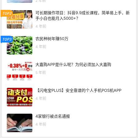
2 年前
可长期操作项目：抖音9.9成长课程，简单易上手，新
TOP2
手小白也能月入5000+？
4 年前
农民种树年赚50万
TOP3
4 年前
大嘉购APP是什么呢？为何必须加入大嘉购
5 年前
【闪电宝PLUS】安全靠谱的个人手机POS机APP
4 年前
4家银行被点名通报
4 年前