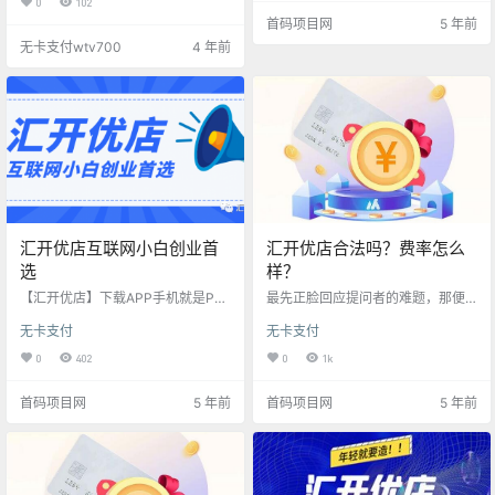
0
102
性，快速完成了普及，而具有更广
如果你有平安银行信用卡，而且被
首码项目网
5 年前
阔应用场景的NFC支付则因为设备
风控了，应该怎么避免出现这种情
成本等问题而迟迟没有大面积普
无卡支付wtv700
4 年前
况。 由于疫情的影响，整体的经济
及，不过这一现状或许将随着手机P
不怎么景气，全国的逾期指数在不
OS的推广而改变。 汇开优店咨询微:
断地上升。这也导致了很多银行风
YP2008YE 汇开优店为上市支付公
控是越来越严，导致很多小伙伴被
司汇付天下官方产品，背景实力强
降额。那么如何避免这种情况呢？
大，持牌照经营，安全…
在还款的时候不要一笔还清，以免
被降额，我们每次还账单的20%就
可以了…
汇开优店互联网小白创业首
汇开优店合法吗？费率怎么
选
样？
【汇开优店】下载APP手机就是PO
最先正脸回应提问者的难题，那便
S机 标准一清机，安全靠谱，服务好
是汇开优店肯定是合理合法靠谱
无卡支付
无卡支付
支持全国所有银行信用卡 刷卡费
的。由于汇开优店是汇付天下支付
率：0.26%～0.52% 单笔5万以内，
公司自营商品，支付公司自营金融
0
402
0
1k
24小时秒刷秒到 所有使用步骤教程
理财产品全是靠谱合理合法的，能
—新人必读，一目了然，解放代
够 安心使用。 次之是汇开优店APP
首码项目网
5 年前
首码项目网
5 年前
理，高效推广 分秒必争 趋势为王 一
应用利率可以看下面的图： 汇开优
个小时收益，代理分享他的结果 一
店应用利率表 最终大家再看来鼎刷
门心思，搞支付 只有支付可以让
云店为何改成汇开优店？ 鼎刷云店
你，收入比上班强，公司做的久，
+汇开实体店=汇开优店 汇开优店ap
那就是比做生意多要赚的多，白手
p融合了电签（适用大伙儿常常提及
起家 其他的行业，他们玩累了，还
的蚂蚁花呗、京东打白条）、移动