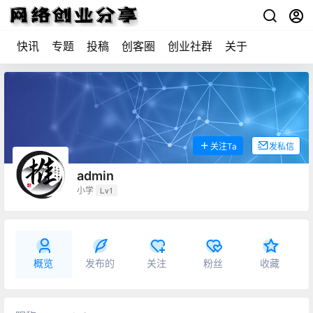
快讯
专题
投稿
创客圈
创业社群
关于
关注Ta
发私信
admin
小学
Lv1
概览
发布的
关注
粉丝
收藏