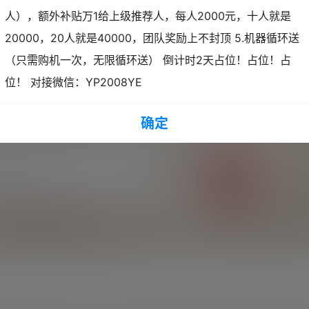
人），额外补贴万1给上级推荐人，每人2000元，十人就是
20000，20人就是40000，团队奖励上不封顶 5.机器循环送
（只需购机一次，无限循环送） 倒计时2天占位！占位！占
位！ 对接微信：YP2008YE
确定