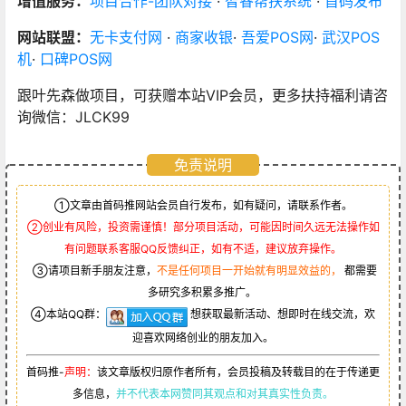
增值服务：
项目合作-团队对接
·
智睿帮扶系统
·
首码发布
网站联盟：
无卡支付网
·
商家收银
·
吾爱POS网
·
武汉POS
机
·
口碑POS网
跟叶先森做项目，可获赠本站VIP会员，更多扶持福利请咨
询微信：JLCK99
免责说明
①文章由首码推网站会员自行发布，如有疑问，请联系作者。
②创业有风险，投资需谨慎！部分项目活动，可能因时间久远无法操作如
有问题联系客服QQ反馈纠正，如有不适，建议放弃操作。
③请项目新手朋友注意，
不是任何项目一开始就有明显效益的，
都需要
多研究多积累多推广。
④本站QQ群：
想获取最新活动、想即时在线交流，欢
迎喜欢网络创业的朋友加入。
首码推-
声明：
该文章版权归原作者所有，会员投稿及转载目的在于传递更
多信息，
并不代表本网赞同其观点和对其真实性负责。