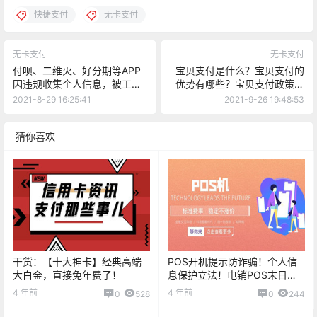
快捷支付
无卡支付
无卡支付
无卡支付
付呗、二维火、好分期等APP
宝贝支付是什么？宝贝支付的
因违规收集个人信息，被工信
优势有哪些？宝贝支付政策是
部通报。
怎么样的？
2021-8-29 16:25:41
2021-9-26 19:48:53
猜你喜欢
干货：【十大神卡】经典高端
POS开机提示防诈骗！个人信
大白金，直接免年费了！
息保护立法！电销POS末日来
临
4 年前
4 年前
0
528
0
244