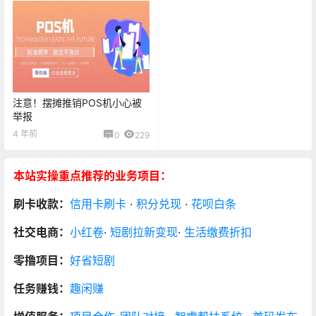
注意！摆摊推销POS机小心被
举报
4 年前
0
229
本站实操重点推荐的业务项目：
刷卡收款：
信用卡刷卡
·
积分兑现
·
花呗白条
社交电商：
小红卷
·
短剧拉新变现
·
生活缴费折扣
零撸项目：
好省短剧
任务赚钱：
趣闲赚