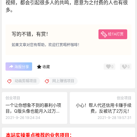
视频，都会引起很多人的共鸣，愿意为之付费的人也有很
多。
写的不错，有赏！
给TA打赏
如果文章对您有帮助，欢迎打赏喝杯咖啡！
0
0
海报分享
收藏
动画剪辑项目
网上赚钱项目
创业项目
创业项目
一个让你想象不到的暴利小项
小心！帮人代还信用卡赚手续
目，Q版头像也能月入过万，
费，反被坑了2万元！
了解下
2021-9-26 19:24:34
2021-9-28 19:57:31
本站实操重点推荐的业务项目：