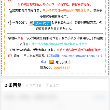
有问题联系客服QQ反馈纠正，如有不适，建议放弃操作。
③请项目新手朋友注意，
不是任何项目一开始就有明显效益的，
都需要
多研究多积累多推广。
④本站QQ群：
想获取最新活动、想即时在线交流，欢
迎喜欢网络创业的朋友加入。
首码推-
声明：
该文章版权归原作者所有，会员投稿及转载目的在于传递更
多信息，
并不代表本网赞同其观点和对其真实性负责。
如涉及作品内容、版权和其它问题，
本站不对内容传播行为承担任何责
任！
请在30日内与本网联系。
联系邮箱：shoumatui#foxmail.com（#换
成@）
联系QQ：
206963347
0 条回复
文章作者
管理员
A
M
欢迎您，新朋友，感谢参与互动！
确认修改