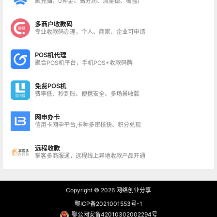
聚充猫，0押金、高分润、流量稳、覆盖广
多商户收款码
专业收款码办理，个人、商家、企业可申请
POS机代理
聚合POS机平台，手机POS+收款码牌
免费POS机
费率低、秒到账、便携安全、多场景收款
网申办卡
信用卡网申平台,卡种多审核快、积分兑现
远程收款
掌客多商服通，远程线上异地收款产品开通
Copyright © 2026
网络创业分享
鄂ICP备2021001553号-1
鄂公网安备42010302002294号