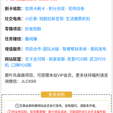
刷卡收款：
信用卡刷卡
·
积分兑现
·
花呗白条
社交电商：
小红卷
·
短剧拉新变现
·
生活缴费折扣
零撸项目：
好省短剧
任务赚钱：
趣闲赚
增值服务：
项目合作-团队对接
·
智睿帮扶系统
·
首码发布
网站联盟：
无卡支付网
·
商家收银
·
吾爱POS网
·
武汉POS
机
·
口碑POS网
跟叶先森做项目，可获赠本站VIP会员，更多扶持福利请咨
询微信：JLCK99
免责说明
①文章由首码推网站会员自行发布，如有疑问，请联系作者。
②创业有风险，投资需谨慎！部分项目活动，可能因时间久远无法操作如