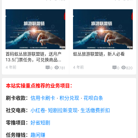
首码蚁丛旅游联盟链，送月产
蚁丛旅游联盟链，新人必看
13.5门票任务，可兑换商品可
变现
4 年前
4 年前
0
781
0
820
本站实操重点推荐的业务项目：
刷卡收款：
信用卡刷卡
·
积分兑现
·
花呗白条
社交电商：
小红卷
·
短剧拉新变现
·
生活缴费折扣
零撸项目：
好省短剧
任务赚钱：
趣闲赚