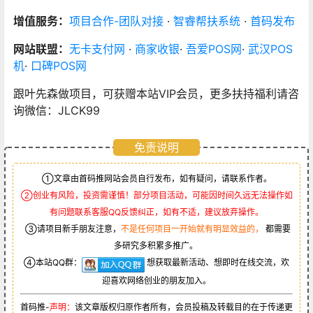
增值服务：
项目合作-团队对接
·
智睿帮扶系统
·
首码发布
网站联盟：
无卡支付网
·
商家收银
·
吾爱POS网
·
武汉POS
机
·
口碑POS网
跟叶先森做项目，可获赠本站VIP会员，更多扶持福利请咨
询微信：JLCK99
免责说明
①文章由首码推网站会员自行发布，如有疑问，请联系作者。
②创业有风险，投资需谨慎！部分项目活动，可能因时间久远无法操作如
有问题联系客服QQ反馈纠正，如有不适，建议放弃操作。
③请项目新手朋友注意，
不是任何项目一开始就有明显效益的，
都需要
多研究多积累多推广。
④本站QQ群：
想获取最新活动、想即时在线交流，欢
迎喜欢网络创业的朋友加入。
首码推-
声明：
该文章版权归原作者所有，会员投稿及转载目的在于传递更