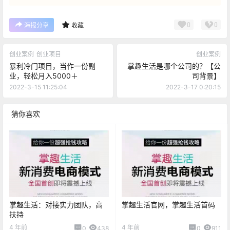
0
0
海报分享
收藏
创业案例
创业项目
创业案例
暴利冷门项目，当作一份副
掌趣生活是哪个公司的？【公
业，轻松月入5000＋
司背景】
2022-3-15 11:25:04
2022-3-17 0:20:15
猜你喜欢
掌趣生活：对接实力团队，高
掌趣生活官网，掌趣生活首码
扶持
4 年前
4 年前
0
438
0
911