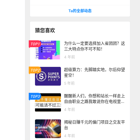
格、重量和售后
Ta的全部动态
猜您喜欢
为什么一定要选择加入省团团？这
TOP1
三大特点你不可不知！
4 年前
超级算力：先脚踏实地，尔后仰望
TOP2
星空！
5 年前
醒醒新人们，你想和站长一样走上
TOP3
自由职业之路我敢说你在电视里活
不过三集
4 年前
揭秘日赚千元的偏门项目之交友平
台
4 年前