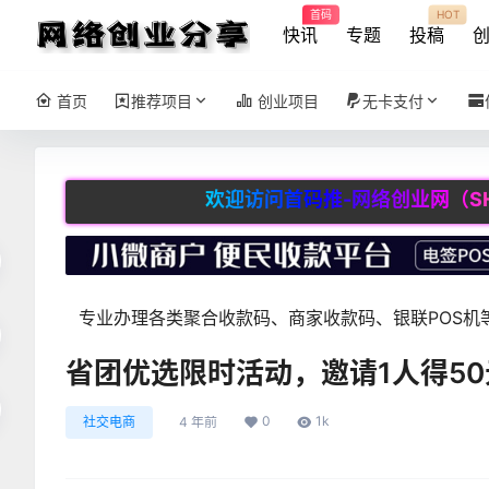
首码
HOT
快讯
专题
投稿
首页
推荐项目
创业项目
无卡支付
欢迎访问首码推-网络创业网（SHOUMAT
专业办理各类聚合收款码、商家收款码、银联POS机等
省团优选限时活动，邀请1人得50
0
1k
社交电商
4 年前