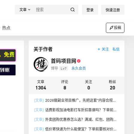
文章
登录
快速注册
热点
投稿
关于作者
关注
私信
代理，咨询微信：CJZS1024
首码项目网
博导
Lv7
永久会员
文章
评论
关注
粉丝
1304
8
0
20
[文章]
2026做副业项目推广，先把这套“内容合规台
账”建起来
[文章]
话费影视加油电影打车折扣靠谱吗？下单前核
对这份清单
[文章]
外卖团购优惠券怎么选？满减、红包、团购券
别只看面额
[文章]
低价寄快递为什么能便宜？下单前要核对价