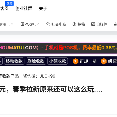
交流
创客圈
创业社群
关于
信用卡
POS机
社交电商
投稿
自媒体
UI.COM）- 手机就是POS机，费率最低0.38%，免费招
收款产品，咨询微：JLCK99
元，春季拉新原来还可以这么玩....