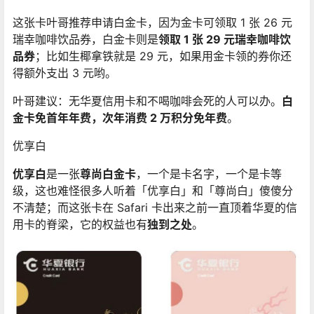
这张卡叶哥推荐申请白金卡，因为金卡可领取 1 张 26 元
瑞幸咖啡饮品券，白金卡则是
领取 1 张 29 元瑞幸咖啡饮
品券
；比如生椰拿铁就是 29 元，如果用金卡领的券你还
得额外支出 3 元哟。
叶哥建议：无华夏信用卡和不喝咖啡会死的人可以办。
白
金卡免首年年费，次年消费 2 万积分免年费
。
优享白
优享白
是一张
尊尚白金卡
，一个是卡名字，一个是卡等
级，这也难怪很多人听着「优享白」和「尊尚白」傻傻分
不清楚；而这张卡在 Safari 卡出来之前一直顶着华夏的信
用卡的脊梁，它的权益也有
独到之处
。