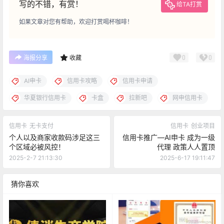
写的不错，有赏！
给TA打赏
如果文章对您有帮助，欢迎打赏喝杯咖啡！
0
0
海报分享
收藏
AI申卡
信用卡攻略
信用卡申请
华夏银行信用卡
卡盒
拉新吧
网申信用卡
信用卡
无卡支付
信用卡
创业项目
个人以及商家收款码涉足这三
信用卡推广—AI申卡 成为一级
个区域必被风控！
代理 政策人人置顶
2025-2-7 21:13:30
2025-6-17 19:11:47
猜你喜欢