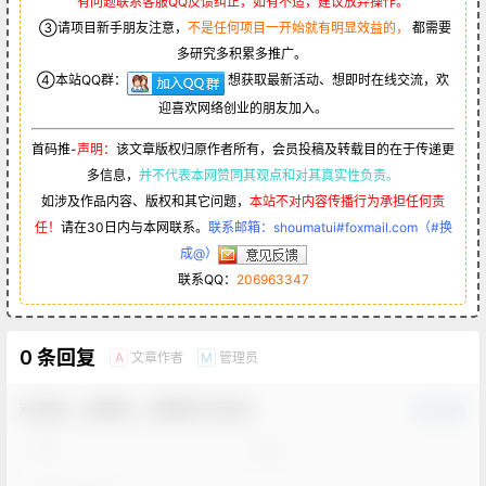
有问题联系客服QQ反馈纠正，如有不适，建议放弃操作。
③请项目新手朋友注意，
不是任何项目一开始就有明显效益的，
都需要
多研究多积累多推广。
④本站QQ群：
想获取最新活动、想即时在线交流，欢
迎喜欢网络创业的朋友加入。
首码推-
声明：
该文章版权归原作者所有，会员投稿及转载目的在于传递更
多信息，
并不代表本网赞同其观点和对其真实性负责。
如涉及作品内容、版权和其它问题，
本站不对内容传播行为承担任何责
任！
请在30日内与本网联系。
联系邮箱：shoumatui#foxmail.com（#换
成@）
联系QQ：
206963347
0 条回复
文章作者
管理员
A
M
欢迎您，新朋友，感谢参与互动！
确认修改