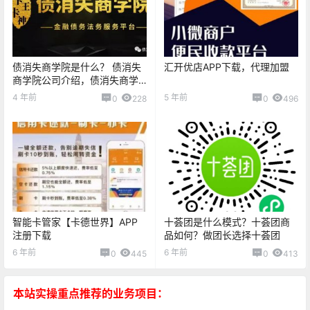
债消失商学院是什么？ 债消失
汇开优店APP下载，代理加盟
商学院公司介绍，债消失商学
院怎么注册！
4 年前
5 年前
0
228
0
496
智能卡管家【卡德世界】APP
十荟团是什么模式？十荟团商
注册下载
品如何？做团长选择十荟团
6 年前
6 年前
0
445
0
413
本站实操重点推荐的业务项目：