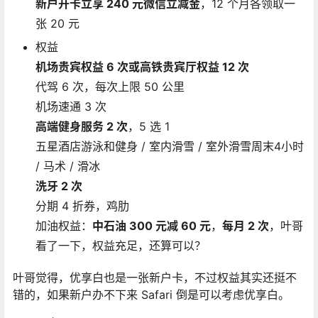
新户开卡立享 240 元微信立减金
，12 个月各领取一
张 20 元
权益
机场贵宾权益 6 次或高铁贵宾厅权益 12 次
代驾 6 次，每次上限 50 公里
机场速通 3 次
高端健身服务 2 次
，5 选 1
五星酒店游泳和健身 / 室内滑雪 / 室外滑雪周末4小时
/ 马术 / 滑冰
洗牙 2 次
分期 4 折券，鸡肋
加油权益：
中石油 300 元减 60 元
，
每月 2 次
，叶哥
看了一下，权益充足，还算可以？
叶哥觉得，优享白也是一张新户卡，不过权益其实还挺不
错的，如果新户办不下来 Safari 倒是可以考虑优享白。