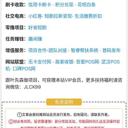
刷卡收款：
信用卡刷卡
·
积分兑现
·
花呗白条
社交电商：
小红卷
·
短剧拉新变现
·
生活缴费折扣
零撸项目：
好省短剧
任务赚钱：
趣闲赚
增值服务：
项目合作-团队对接
·
智睿帮扶系统
·
首码发布
网站联盟：
无卡支付网
·
商家收银
·
吾爱POS网
·
武汉POS
机
·
口碑POS网
跟叶先森做项目，可获赠本站VIP会员，更多扶持福利请咨
询微信：JLCK99
免责说明
①文章由首码推网站会员自行发布，如有疑问，请联系作者。
②创业有风险，投资需谨慎！部分项目活动，可能因时间久远无法操作如