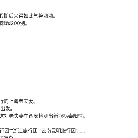
假期后来得如此气势汹汹。
例就超200例。
行的上海老夫妻。
海出发。
，这对老夫妻在西安检测出新冠病毒阳性。
团”“浙江旅行团”“云南昆明旅行团”……
综复杂。