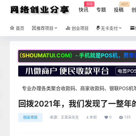
首码
HOT
快讯
专题
投稿
首页
推荐项目
创业项目
无卡支付
OUMATUI.COM）- 手机就是POS机，费率最低0.3
专业办理各类聚合收款码、商家收款码、银联POS机等
回拨2021年，我们发现了一整年
0
135
创业项目
来源：
王耳朵先生
4 年前