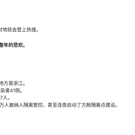
时地就会登上热搜。
整年的悲欢。
地方是浙江。
染者41例。
7人。
0万人被纳入隔离管控，甚至连夜启动了方舱隔离点建设。