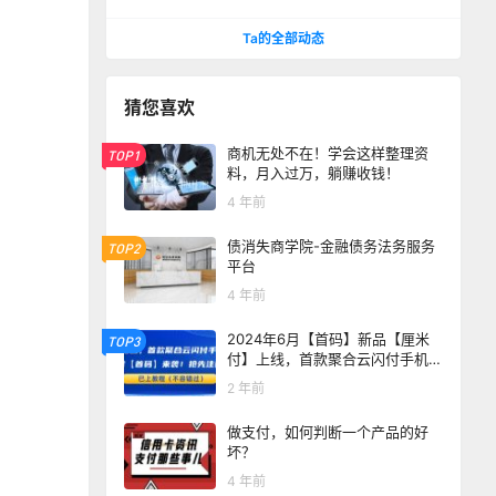
格、重量和售后
Ta的全部动态
猜您喜欢
商机无处不在！学会这样整理资
TOP1
料，月入过万，躺赚收钱！
4 年前
债消失商学院-金融债务法务服务
TOP2
平台
4 年前
2024年6月【首码】新品【厘米
TOP3
付】上线，首款聚合云闪付手机P
OS支付平台！最详教程！(点赞收
2 年前
藏)
做支付，如何判断一个产品的好
坏？
4 年前