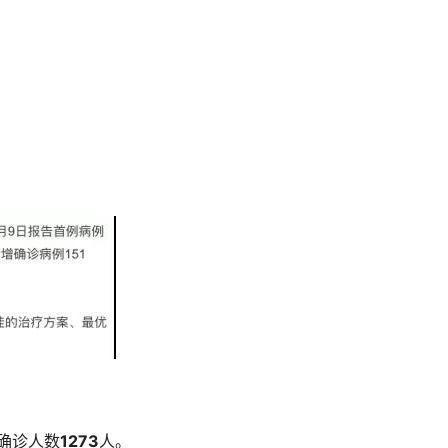
确诊人数
1273
人。