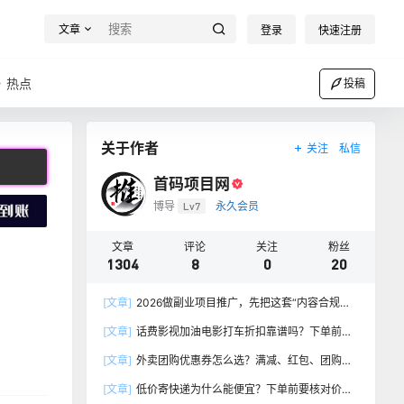
文章
登录
快速注册
热点
投稿
关于作者
关注
私信
首码项目网
博导
Lv7
永久会员
文章
评论
关注
粉丝
1304
8
0
20
[文章]
2026做副业项目推广，先把这套“内容合规台
账”建起来
[文章]
话费影视加油电影打车折扣靠谱吗？下单前核
对这份清单
[文章]
外卖团购优惠券怎么选？满减、红包、团购券
别只看面额
[文章]
低价寄快递为什么能便宜？下单前要核对价