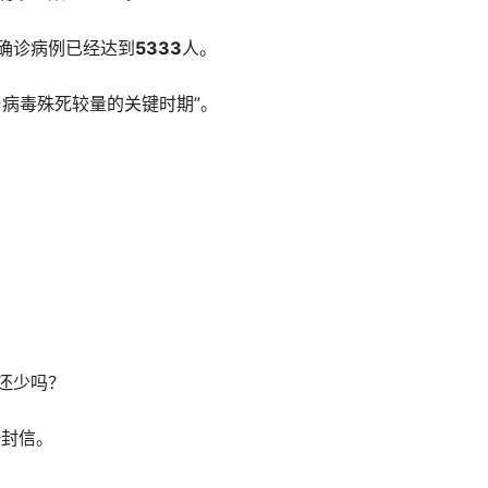
确诊病例已经达到
5333
人。
病毒殊死较量的关键时期”。
还少吗？
一封信。