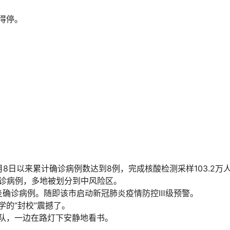
得停。
月8日以来累计确诊病例数达到8例，完成核酸检测采样103.2万
炎确诊病例，多地被划分到中风险区。
肺炎确诊病例。随即该市启动新冠肺炎疫情防控Ⅲ级预警。
的“封校”震撼了。
队，一边在路灯下安静地看书。