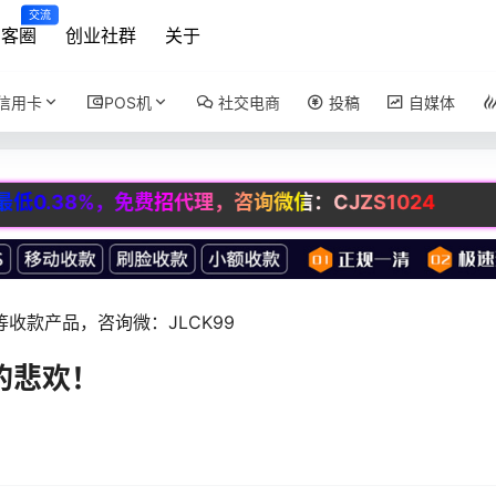
交流
创客圈
创业社群
关于
信用卡
POS机
社交电商
投稿
自媒体
8%，免费招代理，咨询微信：CJZS1024
收款产品，咨询微：JLCK99
的悲欢！