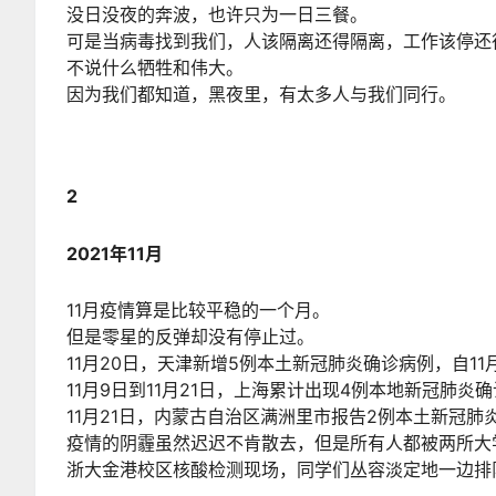
没日没夜的奔波，也许只为一日三餐。
可是当病毒找到我们，人该隔离还得隔离，工作该停还
不说什么牺牲和伟大。
因为我们都知道，黑夜里，有太多人与我们同行。
2
2021年11月
11月疫情算是比较平稳的一个月。
但是零星的反弹却没有停止过。
11月20日，天津新增5例本土新冠肺炎确诊病例，自11
11月9日到11月21日，上海累计出现4例本地新冠肺
11月21日，内蒙古自治区满洲里市报告2例本土新冠
疫情的阴霾虽然迟迟不肯散去，但是所有人都被两所大学
浙大金港校区核酸检测现场，同学们丛容淡定地一边排